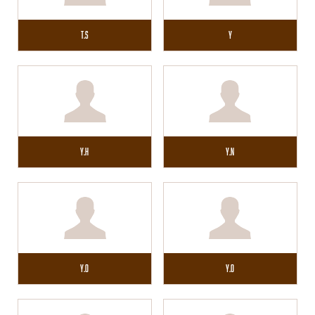
T.S
Y
Y.H
Y.N
Y.O
Y.O