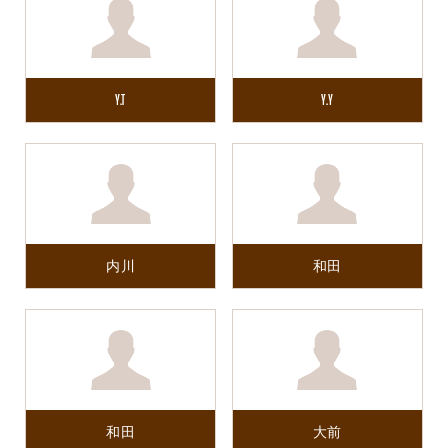
Y.T
Y.Y
内川
和田
和田
大前