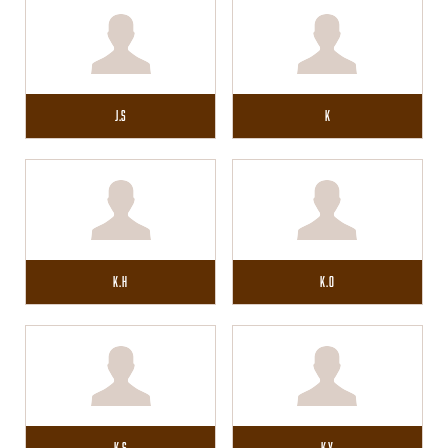
J.S
K
K.H
K.O
K.S
K.Y