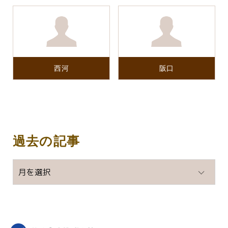
西河
阪口
過去の記事
過
去
の
記
事