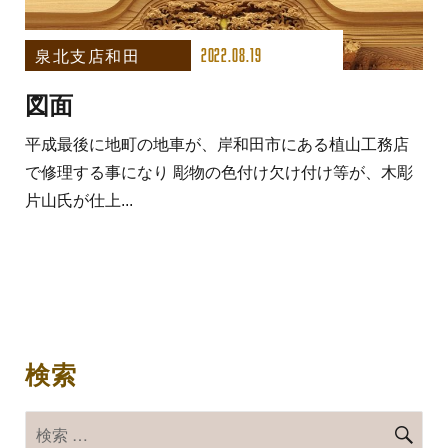
2022.08.19
泉北支店和田
図面
平成最後に地町の地車が、岸和田市にある植山工務店
で修理する事になり 彫物の色付け欠け付け等が、木彫
片山氏が仕上...
検索
検
検
索