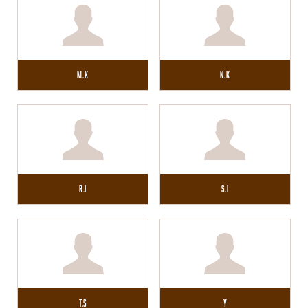
M.K
N.K
R.I
S.I
T.S
Y