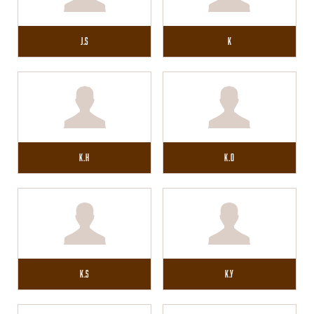
J.S
K
K.H
K.O
K.S
K.Y