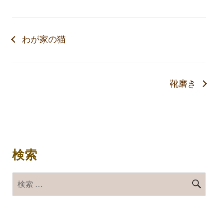
わが家の猫
靴磨き
検索
検
検
索
索
対