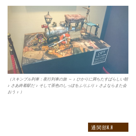
（スキンブル列車：夜行列車の旅 ～ ♪ ひかりに満ちたすばらしい朝
♪ さあ終着駅だ ♪ そして茶色のしっぽをふりふり ♪ さよならまた会
おう ♪ ）
通関部K.H